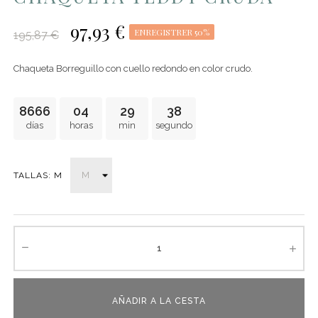
97,93 €
ENREGISTRER 50%
195,87 €
Chaqueta Borreguillo con cuello redondo en color crudo.
8666
04
29
38
días
horas
min
segundo
TALLAS: M
AÑADIR A LA CESTA