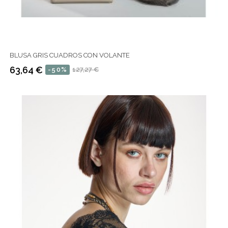
BLUSA GRIS CUADROS CON VOLANTE
63,64 €
-50%
127,27 €
Precio
Precio
regular