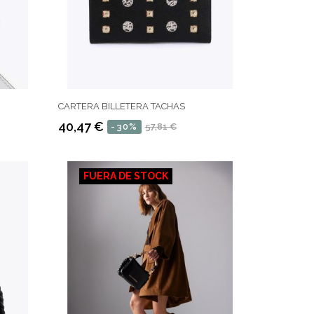
CARTERA BILLETERA TACHAS
40,47 €
-30%
57,81 €
Precio
Precio
regular
FUERA DE STOCK