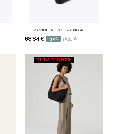
.
BOLSO MINI BANDOLERA NEGRO...
68,84 €
-30%
98,35 €
Precio
Precio
regular
FUERA DE STOCK