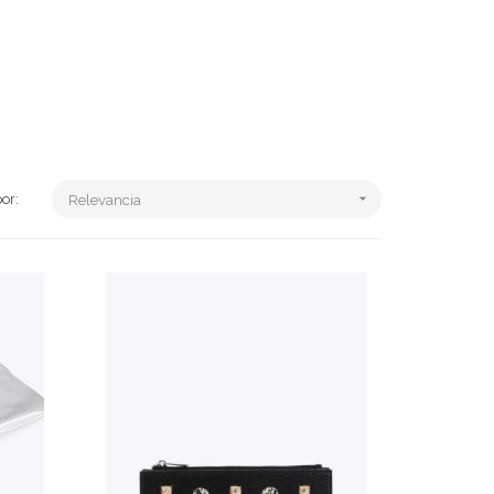

or:
Relevancia