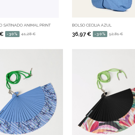
 SATINADO ANIMAL PRINT
BOLSO CECILIA AZUL
 €
36,97 €
-30%
41,28 €
-30%
52,81 €
Precio
Precio
regular