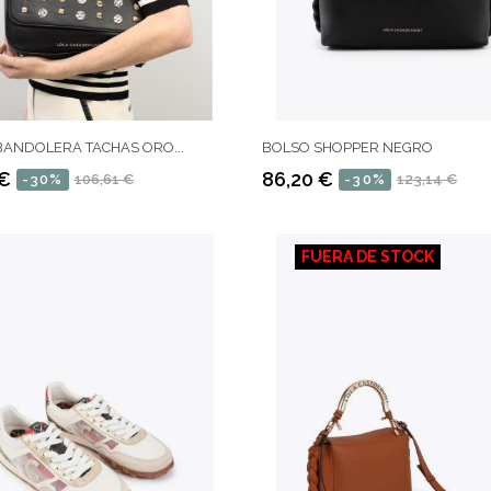
ANDOLERA TACHAS ORO...
BOLSO SHOPPER NEGRO
 €
86,20 €
-30%
106,61 €
-30%
123,14 €
Precio
Precio
regular
FUERA DE STOCK