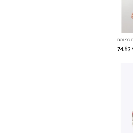
BOLSO B
74,63
Precio
Precio
regular