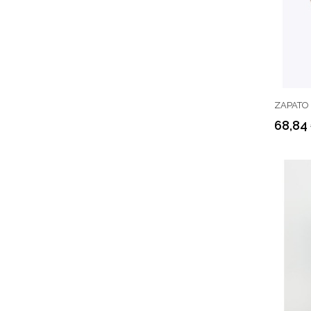
ZAPATO
68,84
Precio
Precio
regular