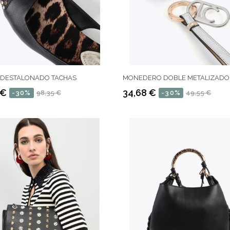
 DESTALONADO TACHAS
MONEDERO DOBLE METALIZADO
 €
34,68 €
-30%
98,35 €
-30%
49,55 €
Precio
Precio
regular