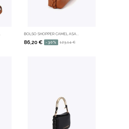
.
BOLSO SHOPPER CAMEL ASA...
86,20 €
-30%
123,14 €
Precio
Precio
regular