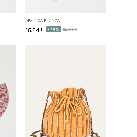
ABANICO BLANCO
15,04 €
-30%
21,49 €
Precio
Precio
regular