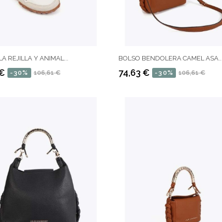
A REJILLA Y ANIMAL...
BOLSO BENDOLERA CAMEL ASA..
 €
74,63 €
-30%
106,61 €
-30%
106,61 €
Precio
Precio
regular