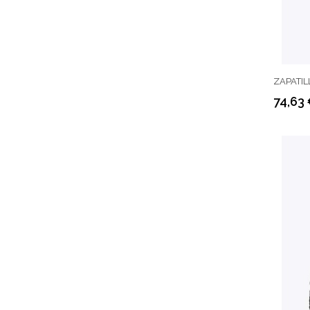
ZAPATILL
74,63
Precio
Precio
regular