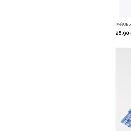
PAÑUELO
28,90
Precio
Precio
regular