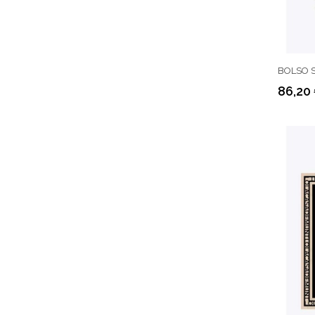
BOLSO S
86,20
Precio
Precio
regular