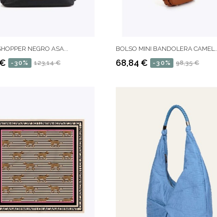
HOPPER NEGRO ASA...
BOLSO MINI BANDOLERA CAMEL..
 €
68,84 €
-30%
123,14 €
-30%
98,35 €
Precio
Precio
regular