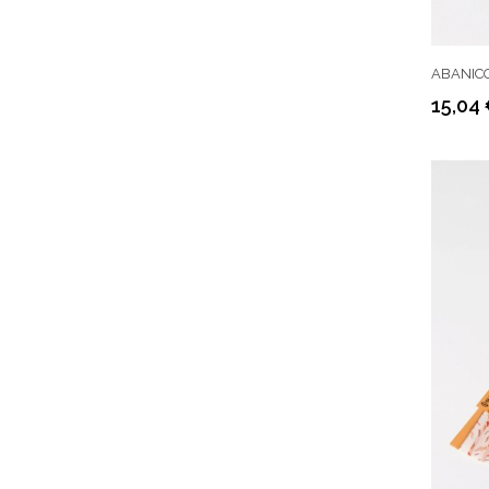
ABANIC
15,04
Precio
Precio
regular