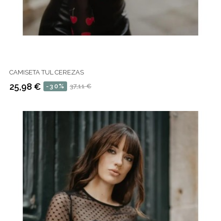
CAMISETA TUL CEREZAS
25,98 €
-30%
37,11 €
Precio
Precio
regular