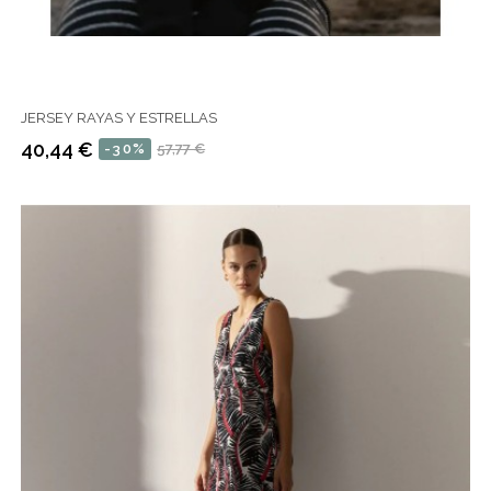
JERSEY RAYAS Y ESTRELLAS
40,44 €
-30%
57,77 €
Precio
Precio
regular