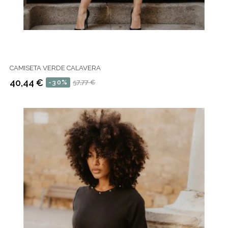
CAMISETA VERDE CALAVERA
40,44 €
-30%
57,77 €
Precio
Precio
regular