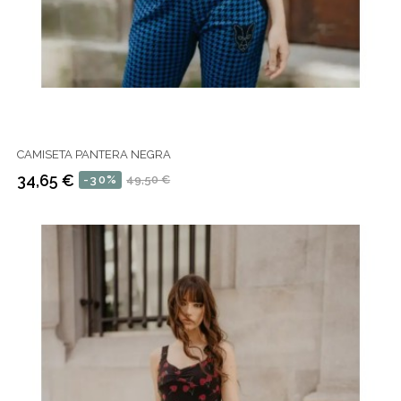
CAMISETA PANTERA NEGRA
34,65 €
-30%
49,50 €
Precio
Precio
regular