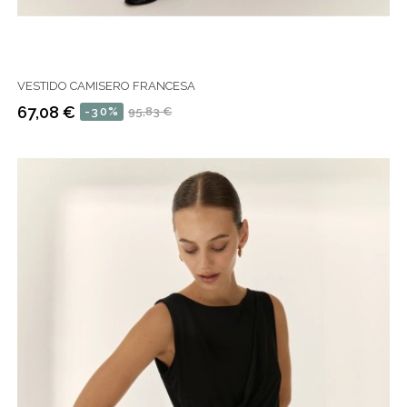
VESTIDO CAMISERO FRANCESA
67,08 €
-30%
95,83 €
Precio
Precio
regular