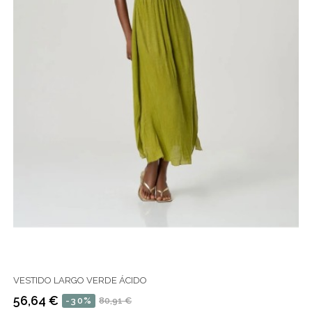
VESTIDO LARGO VERDE ÁCIDO
56,64 €
-30%
80,91 €
Precio
Precio