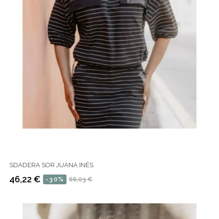
SDADERA SOR JUANA INÉS
46,22 €
-30%
66,03 €
Precio
Precio
regular