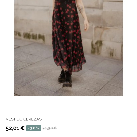
VESTIDO CEREZAS
52,01 €
-30%
74,30 €
Precio
Precio
regular