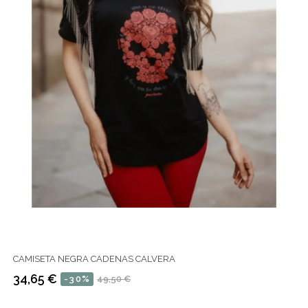
CAMISETA NEGRA CADENAS CALVERA
34,65 €
-30%
49,50 €
Precio
Precio
regular