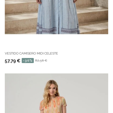
VESTIDO CAMISERO MIDI CELESTE
57,79 €
-30%
82,56 €
Precio
Precio
regular