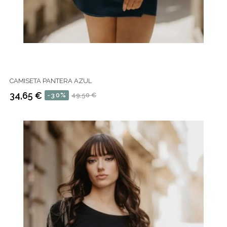
CAMISETA PANTERA AZUL
34,65 €
-30%
49,50 €
Precio
Precio
regular