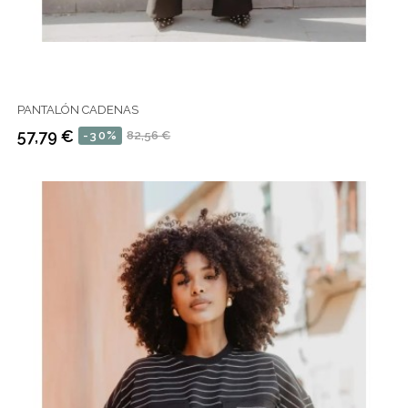
PANTALÓN CADENAS
57,79 €
-30%
82,56 €
Precio
Precio
regular