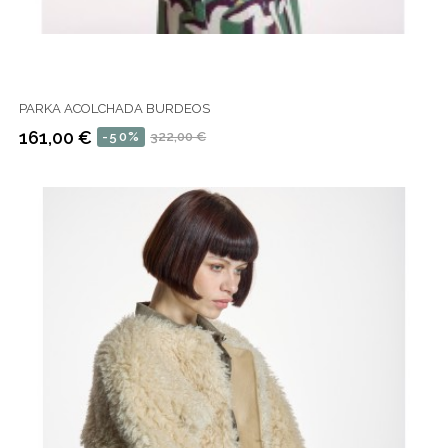
PARKA ACOLCHADA BURDEOS
161,00 €
-50%
322,00 €
Precio
Precio
regular