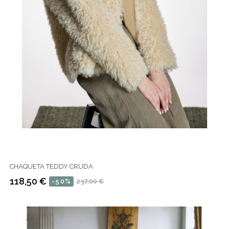
CHAQUETA TEDDY CRUDA
118,50 €
-50%
237,00 €
Precio
Precio
regular