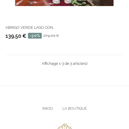
ABRIGO VERDE LAGO CON...
139,50 €
-50%
279,00 €
Precio
Precio
regular
Affichage 1-3 de 3 article(s)
INICIO
LA BOUTIQUE