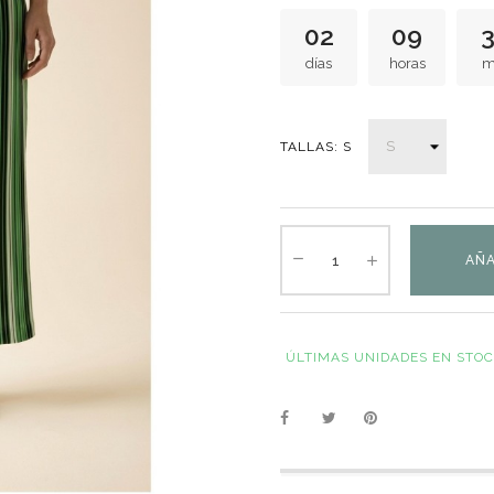
02
09
días
horas
m
TALLAS: S
AÑA
ÚLTIMAS UNIDADES EN STO