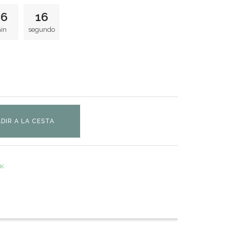
36
15
in
segundo
DIR A LA CESTA
CK