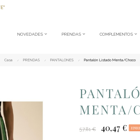
E"
NOVEDADES
PRENDAS
COMPLEMENTOS
Casa
PRENDAS
PANTALONES
Pantalón Listado Menta/Choco
PANTALÓ
MENTA/
40,47 €
ENRE
57,81 €