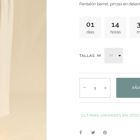
Pantalón barrel, pinzas en delant
01
14
días
horas
m
TALLAS: M
AÑA
ÚLTIMAS UNIDADES EN STO