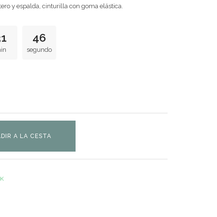
ero y espalda, cinturilla con goma elástica.
31
45
in
segundo
DIR A LA CESTA
CK