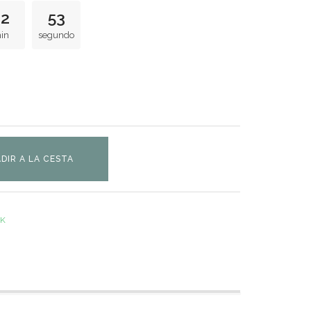
12
53
in
segundo
DIR A LA CESTA
CK