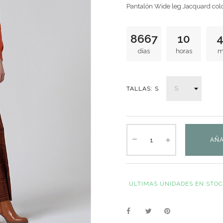
Pantalón Wide leg Jacquard color 
8667
10
días
horas
m
TALLAS: S
AÑA
ÚLTIMAS UNIDADES EN STO