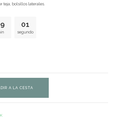
teja, bolsillos laterales.
49
00
in
segundo
DIR A LA CESTA
CK